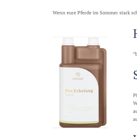
Wenn eure Pferde im Sommer stark schw
*
P
W
a
a