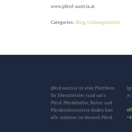
www.pferd-austria.at
Categories:
Blog
,
Unkategorisiert
pferd-austria ist eine Plattform
Ig
für Dienstleister rund um’s
A-
Pferd. Pferdehalter, Reiter und
of
Pferdeinteressierte finden hier
+4
alle Anbieter im Bereich Pferd.