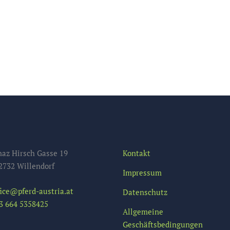
naz Hirsch Gasse 19
Kontakt
2732 Willendorf
Impressum
fice@pferd-austria.at
Datenschutz
3 664 5358425
Allgemeine
Geschäftsbedingungen