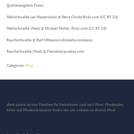
Quellenangaben Fotos:
Mehlschwalbe (an Wasserlacke) © Steve Childs/flickr.com (CC BY 2.0)
Mehlschwalbe (Nest) © Michael Müller/ flickr.com (CC BY 2.0)
Rauchschwalbe © Ralf Ottmann/wikimedia.commons
Rauchschwalbe (Nest) © Flensshot/pixabay.com
Categories:
Blog
pferd-austria ist eine Plattform für Dienstleister rund um’s Pferd. Pferdehalter,
Reiter und Pferdeinteressierte finden hier alle Anbieter im Bereich Pferd.