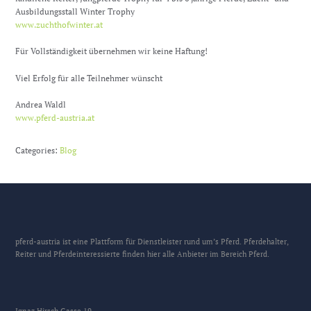
Ausbildungsstall Winter Trophy
www.zuchthofwinter.at
Für Vollständigkeit übernehmen wir keine Haftung!
Viel Erfolg für alle Teilnehmer wünscht
Andrea Waldl
www.pferd-austria.at
Categories:
Blog
pferd-austria ist eine Plattform für Dienstleister rund um’s Pferd. Pferdehalter,
Reiter und Pferdeinteressierte finden hier alle Anbieter im Bereich Pferd.
Ignaz Hirsch Gasse 19