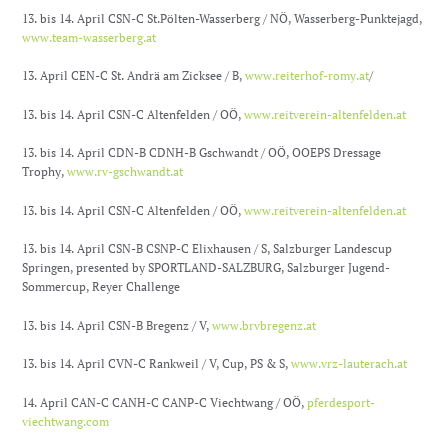
13. bis 14. April CSN-C St.Pölten-Wasserberg / NÖ, Wasserberg-Punktejagd,
www.team-wasserberg.at
13. April CEN-C St. Andrä am Zicksee / B,
www.reiterhof-romy.at
/
13. bis 14. April CSN-C Altenfelden / OÖ,
www.reitverein-altenfelden.at
13. bis 14. April CDN-B CDNH-B Gschwandt / OÖ, OOEPS Dressage
Trophy,
www.rv-gschwandt.at
13. bis 14. April CSN-C Altenfelden / OÖ,
www.reitverein-altenfelden.at
13. bis 14. April CSN-B CSNP-C Elixhausen / S, Salzburger Landescup
Springen, presented by SPORTLAND-SALZBURG, Salzburger Jugend-
Sommercup, Reyer Challenge
13. bis 14. April CSN-B Bregenz / V,
www.brvbregenz.at
13. bis 14. April CVN-C Rankweil / V, Cup, PS & S,
www.vrz-lauterach.at
14. April CAN-C CANH-C CANP-C Viechtwang / OÖ,
pferdesport-
viechtwang.com