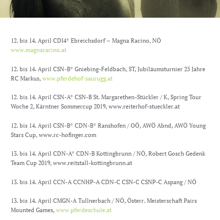
12. bis 14. April CDI4* Ebreichsdorf – Magna Racino, NÖ
www.magnaracino.at
12. bis 14. April CSN-B* Gniebing-Feldbach, ST, Jubiläumsturnier 25 Jahre
RC Markus,
www.pferdehof-saurugg.at
12. bis 14. April CSN-A* CSN-B St. Margarethen-Stückler / K, Spring Tour
Woche 2, Kärntner Sommercup 2019, www.reiterhof-stueckler.at
12. bis 14. April CSN-B* CDN-B* Ranshofen / OÖ, AWÖ Abnd, AWÖ Young
Stars Cup, www.rc-hofinger.com
13. bis 14. April CDN-A* CDN-B Kottingbrunn / NÖ, Robert Gosch Gedenk
Team Cup 2019, www.reitstall-kottingbrunn.at
13. bis 14. April CCN-A CCNHP-A CDN-C CSN-C CSNP-C Aspang / NÖ
13. bis 14. April CMGN-A Tullnerbach / NÖ, Österr. Meisterschaft Pairs
Mounted Games,
www.pferdeschule.at