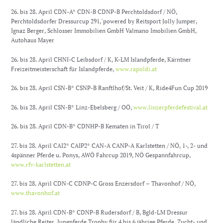
26. bis 28. April CDN-A* CDN-B CDNP-B Perchtoldsdorf / NÖ,
Perchtoldsdorfer Dressurcup 291,´powered by Reitsport Jolly Jumper,
Ignaz Berger, Schlosser Immobilien GmbH Valmano Imobilien GmbH,
Autohaus Mayer
26. bis 28. April CHNI-C Leibsdorf / K, K-LM Islandpferde, Kärntner
Freizeitmeisterschaft für Islandpferde,
www.rapoldi.at
26. bis 28. April CSN-B* CSNP-B Ranftlhof/St. Veit / K, Ride4Fun Cup 2019
26. bis 28. April CSN-B* Linz-Ebelsberg / OÖ,
www.linzerpferdefestival.at
26. bis 28. April CDN-B* CDNHP-B Kematen in Tirol / T
27. bis 28. April CAI2* CAIP2* CAN-A CANP-A Karlstetten / NÖ, 1-, 2- und
4spänner Pferde u. Ponys, AWÖ Fahrcup 2019, NÖ Gespannfahrcup,
www.rfv-karlstetten.at
27. bis 28. April CDN-C CDNP-C Gross Enzersdorf – Thavonhof / NÖ,
www.thavonhof.at
27. bis 28. April CDN-B* CDNP-B Rudersdorf / B, Bgld-LM Dressur
ländliche Reiter, Jungpferde Trophy für 4 bis 6 jährige Pferde, Zucht- und