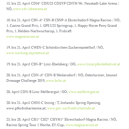
15. bis 22. April CDI4* CDIU25 CDIJYP CDIYH Wr. Neustadt-Lake Arena /
NÖ,
www.cdi-lakearena.at
18. bis 21. April CSN-A* CSN-B CSNP-A Ebreichsdorf-Magna Racino / NÖ,
1. Casino Grand Prix, 1. GPS U25 Springcup, 1. Happy Horse Pony Grand
Prix, 1. Helden-Nachwuchscup, 1. Fixkraft
www.magnaracino.at
19. bis 21. April CWEN-C Schönkirchen-Zuckermantelhof / NÖ,
www.working-equitation.at
19. bis 21. April CSN-B* Linz-Ebelsberg / OÖ,
www.linzerpferdefestival.at
20. bis 21. April CDN-A* CDN-B Weikersdorf / NÖ, Osterturnier, Imunol
Dressage Challenge 2019,
www.hchc.at
20. April CDN-B Linz-Melferergut / OÖ,
www.melferergut.at
20. bis 21. April CHNI-C Inzing / T, Icelandic Spring Opening,
www.pferdinharmonie.at;
www.psv-zurfriedrichslinde.at
25. bis 28. April CSI1* CSI2* CSIYH1* Ebreichsdorf-Magna Racino / NÖ,
Racino Spring Tour 1 Woche, EY-Cup,
www.magnaracino.at