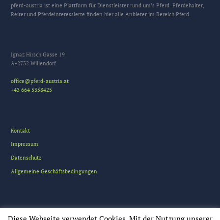
pferd-austria ist eine Plattform für Dienstleister rund um’s Pferd. Pferdehalter,
Reiter und Pferdeinteressierte finden hier alle Anbieter im Bereich Pferd.
Ignaz Hirsch Gasse 19
A-2732 Willendorf
office@pferd-austria.at
+43 664 5358425
Kontakt
Impressum
Datenschutz
Allgemeine Geschäftsbedingungen
Diese Webseite verwendet Cookies. Mit der Nutzung unserer