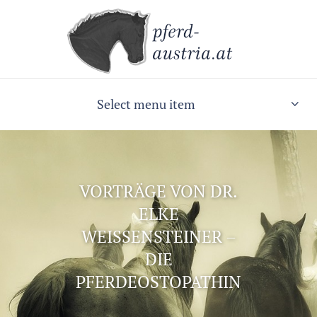
Select menu item
VORTRÄGE VON DR.
ELKE
WEISSENSTEINER –
DIE
PFERDEOSTOPATHIN