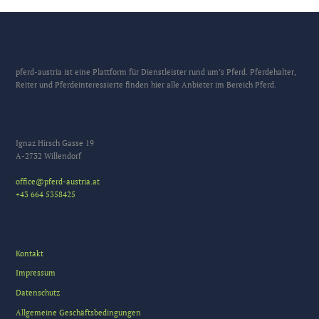
pferd-austria ist eine Plattform für Dienstleister rund um’s Pferd. Pferdehalter,
Reiter und Pferdeinteressierte finden hier alle Anbieter im Bereich Pferd.
Ignaz Hirsch Gasse 19
A-2732 Willendorf
office@pferd-austria.at
+43 664 5358425
Kontakt
Impressum
Datenschutz
Allgemeine Geschäftsbedingungen