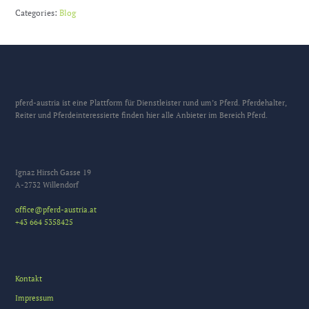
Categories:
Blog
pferd-austria ist eine Plattform für Dienstleister rund um’s Pferd. Pferdehalter,
Reiter und Pferdeinteressierte finden hier alle Anbieter im Bereich Pferd.
Ignaz Hirsch Gasse 19
A-2732 Willendorf
office@pferd-austria.at
+43 664 5358425
Kontakt
Impressum