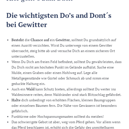
Die wichtigsten Do’s and Dont´s
bei Gewitter
Besteht
die
Chance auf
ein
Gewitter
, solltest Du grundsätzlich auf
einen Ausritt verzichten. Wirst Du unterwegs von einem Gewitter
überrascht, steig bitte ab und versuche Dich an einem sicheren Ort
unterzustellen.
Wenn Du Dich am freien Feld befindest, solltest Du gewährleisten, dass
Du Dich nicht am höchsten Punkt im Gelände aufhälst. Suche eine
Mulde, einen Graben oder einen Hohlweg auf. Lege alle
Metallgegenstände wie Gürtel oder Schmuck ab und nimm eine
geduckte Haltung ein.
Auch ein
Wald
kann Schutz bieten, allerdings solltest Du weiter ins
Waldesinnere reiten, denn Waldränder sind stark Blitzschlag gefährdet.
Halte
dich unbedingt von erhöhten Flächen, kleinen Baumgruppen
oder einzelnen Bäumen fern. Die Nähe von Gewässern ist besonders
gefährlich.
Funktürme oder Hochspannungsmasten solltest du meiden!
Das schwierigste Gebot ist aber, weg vom Pferd gehen. Vor allem wenn
das Pferd beschlagen ist, erhöht sich die Gefahr des unmittelbaren