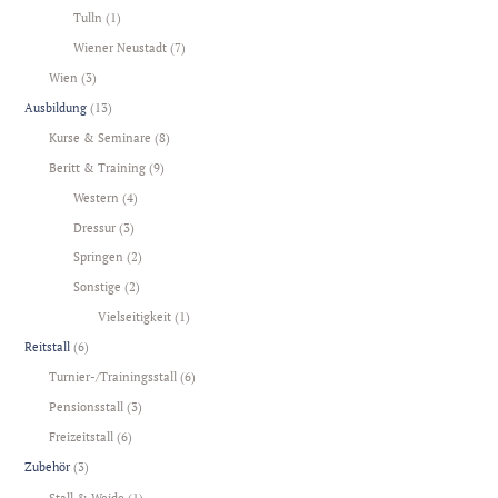
Tulln
(1)
Wiener Neustadt
(7)
Wien
(3)
Ausbildung
(13)
Kurse & Seminare
(8)
Beritt & Training
(9)
Western
(4)
Dressur
(3)
Springen
(2)
Sonstige
(2)
Vielseitigkeit
(1)
Reitstall
(6)
Turnier-/Trainingsstall
(6)
Pensionsstall
(3)
Freizeitstall
(6)
Zubehör
(3)
Stall & Weide
(1)