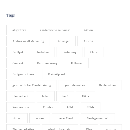
Tags
abspritzen
akademische Reitkunst
Aktion
Andrea Waldl Marketing
Anfänger
Austria
Bartlgut
bestellen
Bestellung
Clinic
Content
Darmsanierung
Follower
Fortgeschrittene
Freizeitpferd
ganzheitliches Pferdetraining
gesundes reiten
Hanfeinstreu
Hanfleckerli
hchc
heiß
Hitze
Kooperation
Kunden
kühl
Kühle
kühlen
lernen
neues Pferd
Perdegesundheit
Pferdemarketing
pferd in österreich
Plan
posting