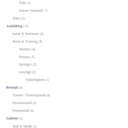
Tulln
(1)
Wiener Neustadt
(7)
Wien
(3)
Ausbildung
(13)
Kurse & Seminare
(8)
Beritt & Training
(9)
Western
(4)
Dressur
(3)
Springen
(2)
Sonstige
(2)
Vielseitigkeit
(1)
Reitstall
(6)
Turnier-/Trainingsstall
(6)
Pensionsstall
(3)
Freizeitstall
(6)
Zubehör
(3)
Stall & Weide
(1)