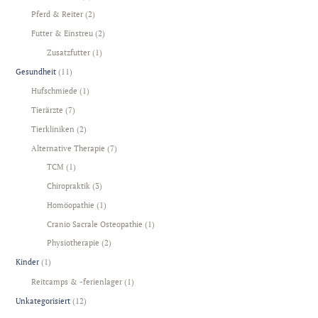
Pferd & Reiter
(2)
Futter & Einstreu
(2)
Zusatzfutter
(1)
Gesundheit
(11)
Hufschmiede
(1)
Tierärzte
(7)
Tierkliniken
(2)
Alternative Therapie
(7)
TCM
(1)
Chiropraktik
(3)
Homöopathie
(1)
Cranio Sacrale Osteopathie
(1)
Physiotherapie
(2)
Kinder
(1)
Reitcamps & -ferienlager
(1)
Unkategorisiert
(12)