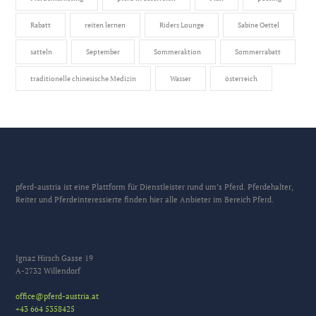
Rabatt
reiten lernen
Riders Lounge
Sabine Oettel
satteln
September
Sommeraktion
Sommerrabatt
traditionelle chinesische Medizin
Wasser
österreich
pferd-austria ist eine Plattform für Dienstleister rund um’s Pferd. Pferdehalter,
Reiter und Pferdeinteressierte finden hier alle Anbieter im Bereich Pferd.
Ignaz Hirsch Gasse 19
A-2732 Willendorf
office@pferd-austria.at
+43 664 5358425