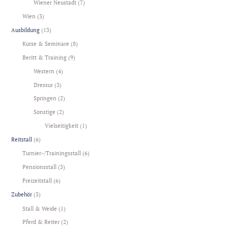
Wiener Neustadt
(7)
Wien
(3)
Ausbildung
(13)
Kurse & Seminare
(8)
Beritt & Training
(9)
Western
(4)
Dressur
(3)
Springen
(2)
Sonstige
(2)
Vielseitigkeit
(1)
Reitstall
(6)
Turnier-/Trainingsstall
(6)
Pensionsstall
(3)
Freizeitstall
(6)
Zubehör
(3)
Stall & Weide
(1)
Pferd & Reiter
(2)