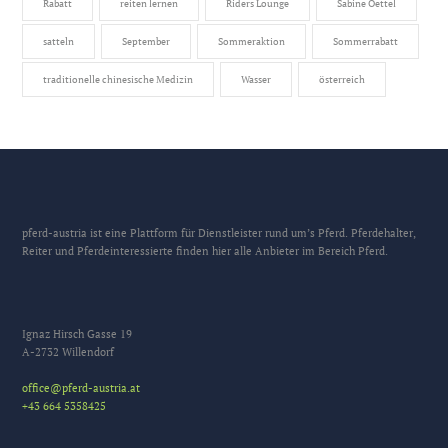
Rabatt
reiten lernen
Riders Lounge
Sabine Oettel
satteln
September
Sommeraktion
Sommerrabatt
traditionelle chinesische Medizin
Wasser
österreich
pferd-austria ist eine Plattform für Dienstleister rund um’s Pferd. Pferdehalter,
Reiter und Pferdeinteressierte finden hier alle Anbieter im Bereich Pferd.
Ignaz Hirsch Gasse 19
A-2732 Willendorf
office@pferd-austria.at
+43 664 5358425