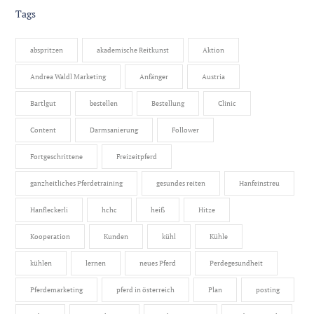
Tags
abspritzen
akademische Reitkunst
Aktion
Andrea Waldl Marketing
Anfänger
Austria
Bartlgut
bestellen
Bestellung
Clinic
Content
Darmsanierung
Follower
Fortgeschrittene
Freizeitpferd
ganzheitliches Pferdetraining
gesundes reiten
Hanfeinstreu
Hanfleckerli
hchc
heiß
Hitze
Kooperation
Kunden
kühl
Kühle
kühlen
lernen
neues Pferd
Perdegesundheit
Pferdemarketing
pferd in österreich
Plan
posting