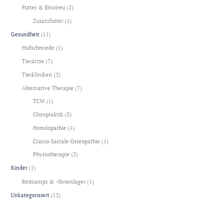
Futter & Einstreu
(2)
Zusatzfutter
(1)
Gesundheit
(11)
Hufschmiede
(1)
Tierärzte
(7)
Tierkliniken
(2)
Alternative Therapie
(7)
TCM
(1)
Chiropraktik
(3)
Homöopathie
(1)
Cranio Sacrale Osteopathie
(1)
Physiotherapie
(2)
Kinder
(1)
Reitcamps & -ferienlager
(1)
Unkategorisiert
(12)