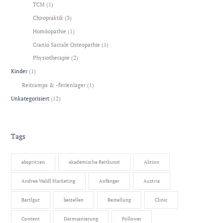
TCM
(1)
Chiropraktik
(3)
Homöopathie
(1)
Cranio Sacrale Osteopathie
(1)
Physiotherapie
(2)
Kinder
(1)
Reitcamps & -ferienlager
(1)
Unkategorisiert
(12)
Tags
abspritzen
akademische Reitkunst
Aktion
Andrea Waldl Marketing
Anfänger
Austria
Bartlgut
bestellen
Bestellung
Clinic
Content
Darmsanierung
Follower