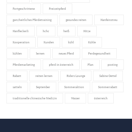
Fortgeschrittene
Freizeitpferd
ganzheitliches Pferdetraining
gesundes reiten
Hanfeinstreu
Hanfleckerli
hchc
heiß
Hitze
Kooperation
Kunden
kühl
Kühle
kühlen
lernen
neues Pferd
Perdegesundheit
Pferdemarketing
pferd in österreich
Plan
posting
Rabatt
reiten lernen
Riders Lounge
Sabine Oettel
satteln
September
Sommeraktion
Sommerrabatt
traditionelle chinesische Medizin
Wasser
österreich