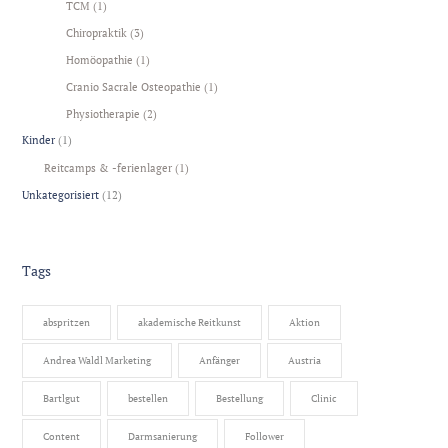
TCM
(1)
Chiropraktik
(3)
Homöopathie
(1)
Cranio Sacrale Osteopathie
(1)
Physiotherapie
(2)
Kinder
(1)
Reitcamps & -ferienlager
(1)
Unkategorisiert
(12)
Tags
abspritzen
akademische Reitkunst
Aktion
Andrea Waldl Marketing
Anfänger
Austria
Bartlgut
bestellen
Bestellung
Clinic
Content
Darmsanierung
Follower