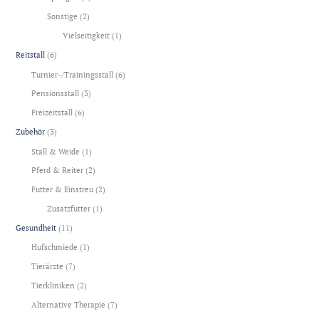
Sonstige
(2)
Vielseitigkeit
(1)
Reitstall
(6)
Turnier-/Trainingsstall
(6)
Pensionsstall
(3)
Freizeitstall
(6)
Zubehör
(3)
Stall & Weide
(1)
Pferd & Reiter
(2)
Futter & Einstreu
(2)
Zusatzfutter
(1)
Gesundheit
(11)
Hufschmiede
(1)
Tierärzte
(7)
Tierkliniken
(2)
Alternative Therapie
(7)