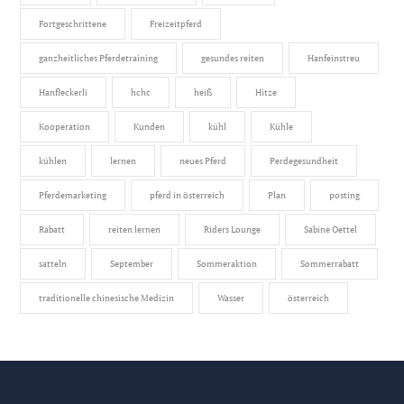
Fortgeschrittene
Freizeitpferd
ganzheitliches Pferdetraining
gesundes reiten
Hanfeinstreu
Hanfleckerli
hchc
heiß
Hitze
Kooperation
Kunden
kühl
Kühle
kühlen
lernen
neues Pferd
Perdegesundheit
Pferdemarketing
pferd in österreich
Plan
posting
Rabatt
reiten lernen
Riders Lounge
Sabine Oettel
satteln
September
Sommeraktion
Sommerrabatt
traditionelle chinesische Medizin
Wasser
österreich