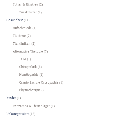
Futter & Einstreu
(2)
Zusatzfutter
(1)
Gesundheit
(11)
Hufschmiede
(1)
Tierärzte
(7)
Tierkliniken
(2)
Alternative Therapie
(7)
TCM
(1)
Chiropraktik
(3)
Homöopathie
(1)
Cranio Sacrale Osteopathie
(1)
Physiotherapie
(2)
Kinder
(1)
Reitcamps & -ferienlager
(1)
Unkategorisiert
(12)