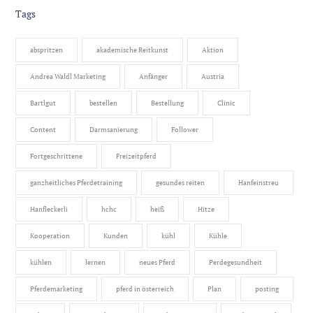
Tags
abspritzen
akademische Reitkunst
Aktion
Andrea Waldl Marketing
Anfänger
Austria
Bartlgut
bestellen
Bestellung
Clinic
Content
Darmsanierung
Follower
Fortgeschrittene
Freizeitpferd
ganzheitliches Pferdetraining
gesundes reiten
Hanfeinstreu
Hanfleckerli
hchc
heiß
Hitze
Kooperation
Kunden
kühl
Kühle
kühlen
lernen
neues Pferd
Perdegesundheit
Pferdemarketing
pferd in österreich
Plan
posting