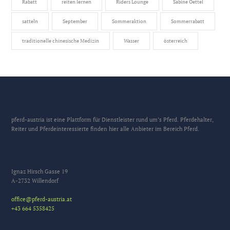
Rabatt
reiten lernen
Riders Lounge
Sabine Oettel
satteln
September
Sommeraktion
Sommerrabatt
traditionelle chinesische Medizin
Wasser
österreich
pferd-austria ist eine Plattform für Dienstleister rund um’s Pferd. Pferdehalter,
Reiter und Pferdeinteressierte finden hier alle Anbieter im Bereich Pferd.
Ignaz Hirsch Gasse 19
A-2732 Willendorf
office@pferd-austria.at
+43 664 5358425