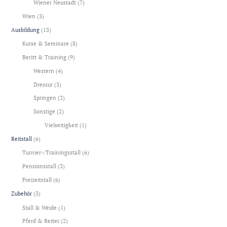
Wiener Neustadt
(7)
Wien
(3)
Ausbildung
(13)
Kurse & Seminare
(8)
Beritt & Training
(9)
Western
(4)
Dressur
(3)
Springen
(2)
Sonstige
(2)
Vielseitigkeit
(1)
Reitstall
(6)
Turnier-/Trainingsstall
(6)
Pensionsstall
(3)
Freizeitstall
(6)
Zubehör
(3)
Stall & Weide
(1)
Pferd & Reiter
(2)