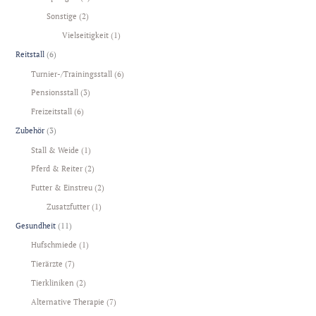
Sonstige
(2)
Vielseitigkeit
(1)
Reitstall
(6)
Turnier-/Trainingsstall
(6)
Pensionsstall
(3)
Freizeitstall
(6)
Zubehör
(3)
Stall & Weide
(1)
Pferd & Reiter
(2)
Futter & Einstreu
(2)
Zusatzfutter
(1)
Gesundheit
(11)
Hufschmiede
(1)
Tierärzte
(7)
Tierkliniken
(2)
Alternative Therapie
(7)