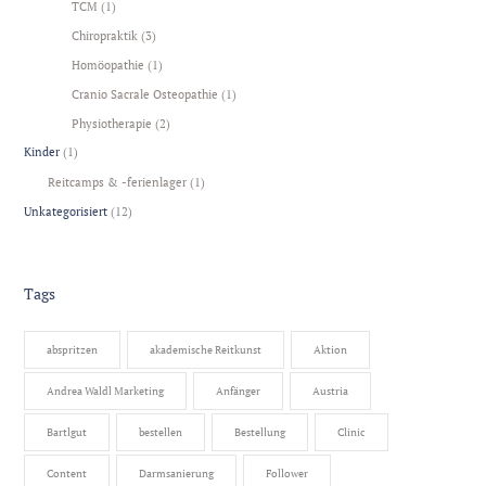
TCM
(1)
Chiropraktik
(3)
Homöopathie
(1)
Cranio Sacrale Osteopathie
(1)
Physiotherapie
(2)
Kinder
(1)
Reitcamps & -ferienlager
(1)
Unkategorisiert
(12)
Tags
abspritzen
akademische Reitkunst
Aktion
Andrea Waldl Marketing
Anfänger
Austria
Bartlgut
bestellen
Bestellung
Clinic
Content
Darmsanierung
Follower