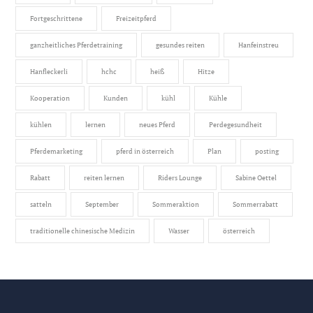
Fortgeschrittene
Freizeitpferd
ganzheitliches Pferdetraining
gesundes reiten
Hanfeinstreu
Hanfleckerli
hchc
heiß
Hitze
Kooperation
Kunden
kühl
Kühle
kühlen
lernen
neues Pferd
Perdegesundheit
Pferdemarketing
pferd in österreich
Plan
posting
Rabatt
reiten lernen
Riders Lounge
Sabine Oettel
satteln
September
Sommeraktion
Sommerrabatt
traditionelle chinesische Medizin
Wasser
österreich