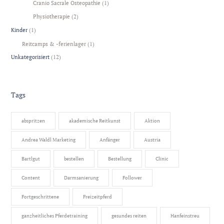
Cranio Sacrale Osteopathie
(1)
Physiotherapie
(2)
Kinder
(1)
Reitcamps & -ferienlager
(1)
Unkategorisiert
(12)
Tags
abspritzen
akademische Reitkunst
Aktion
Andrea Waldl Marketing
Anfänger
Austria
Bartlgut
bestellen
Bestellung
Clinic
Content
Darmsanierung
Follower
Fortgeschrittene
Freizeitpferd
ganzheitliches Pferdetraining
gesundes reiten
Hanfeinstreu