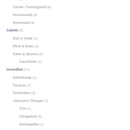
Turnier-/Trainingsstall
(6)
Pensionsstall
(3)
Freizeitstall
(6)
Zubehör
(3)
Stall & Weide
(1)
Pferd & Reiter
(2)
Futter & Einstreu
(2)
Zusatzfutter
(1)
Gesundheit
(11)
Hufschmiede
(1)
Tierärzte
(7)
Tierkliniken
(2)
Alternative Therapie
(7)
TCM
(1)
Chiropraktik
(3)
Homöopathie
(1)