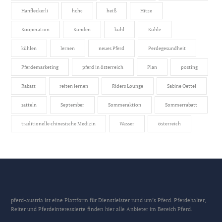
Hanfleckerli
hchc
heiß
Hitze
Kooperation
Kunden
kühl
Kühle
kühlen
lernen
neues Pferd
Perdegesundheit
Pferdemarketing
pferd in österreich
Plan
posting
Rabatt
reiten lernen
Riders Lounge
Sabine Oettel
satteln
September
Sommeraktion
Sommerrabatt
traditionelle chinesische Medizin
Wasser
österreich
pferd-austria ist eine Plattform für Dienstleister rund um’s Pferd. Pferdehalter,
Reiter und Pferdeinteressierte finden hier alle Anbieter im Bereich Pferd.