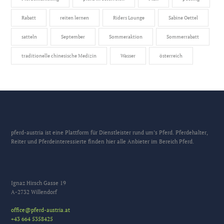
Rabatt
reiten lernen
Riders Lounge
Sabine Oettel
satteln
September
Sommeraktion
Sommerrabatt
traditionelle chinesische Medizin
Wasser
österreich
pferd-austria ist eine Plattform für Dienstleister rund um’s Pferd. Pferdehalter,
Reiter und Pferdeinteressierte finden hier alle Anbieter im Bereich Pferd.
Ignaz Hirsch Gasse 19
A-2732 Willendorf
office@pferd-austria.at
+43 664 5358425