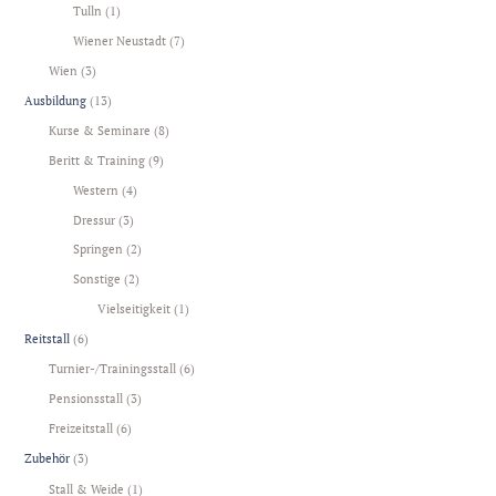
Tulln
(1)
Wiener Neustadt
(7)
Wien
(3)
Ausbildung
(13)
Kurse & Seminare
(8)
Beritt & Training
(9)
Western
(4)
Dressur
(3)
Springen
(2)
Sonstige
(2)
Vielseitigkeit
(1)
Reitstall
(6)
Turnier-/Trainingsstall
(6)
Pensionsstall
(3)
Freizeitstall
(6)
Zubehör
(3)
Stall & Weide
(1)