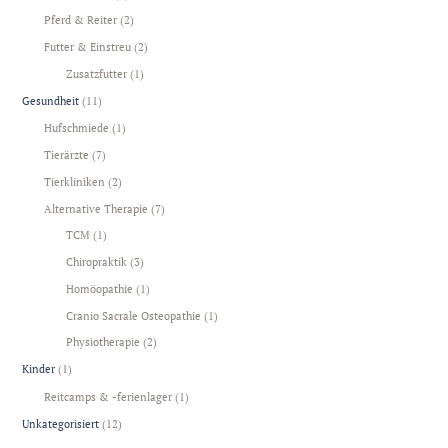
Pferd & Reiter
(2)
Futter & Einstreu
(2)
Zusatzfutter
(1)
Gesundheit
(11)
Hufschmiede
(1)
Tierärzte
(7)
Tierkliniken
(2)
Alternative Therapie
(7)
TCM
(1)
Chiropraktik
(3)
Homöopathie
(1)
Cranio Sacrale Osteopathie
(1)
Physiotherapie
(2)
Kinder
(1)
Reitcamps & -ferienlager
(1)
Unkategorisiert
(12)