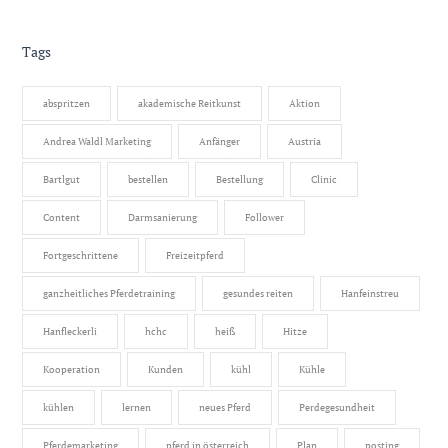
Tags
abspritzen
akademische Reitkunst
Aktion
Andrea Waldl Marketing
Anfänger
Austria
Bartlgut
bestellen
Bestellung
Clinic
Content
Darmsanierung
Follower
Fortgeschrittene
Freizeitpferd
ganzheitliches Pferdetraining
gesundes reiten
Hanfeinstreu
Hanfleckerli
hchc
heiß
Hitze
Kooperation
Kunden
kühl
Kühle
kühlen
lernen
neues Pferd
Perdegesundheit
Pferdemarketing
pferd in österreich
Plan
posting