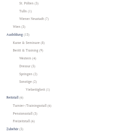
St. Pölten
(3)
Tulln
(1)
Wiener Neustadt
(7)
Wien
(3)
Ausbildung
(13)
Kurse & Seminare
(8)
Beritt & Training
(9)
Western
(4)
Dressur
(3)
Springen
(2)
Sonstige
(2)
Vielseitigkeit
(1)
Reitstall
(6)
Turnier-/Trainingsstall
(6)
Pensionsstall
(3)
Freizeitstall
(6)
Zubehör
(3)