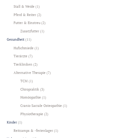
Stall & Weide
(1)
Pferd & Reiter
(2)
Futter & Einstreu
(2)
Zusatzfutter
(1)
Gesundheit
(11)
Hufschmiede
(1)
Tierärzte
(7)
Tierkliniken
(2)
Alternative Therapie
(7)
TCM
(1)
Chiropraktik
(3)
Homöopathie
(1)
Cranio Sacrale Osteopathie
(1)
Physiotherapie
(2)
Kinder
(1)
Reitcamps & -ferienlager
(1)