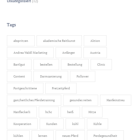
Unkategorisiert
(12)
Tags
abspritzen
akademische Reitkunst
Aktion
Andrea Waldl Marketing
Anfänger
Austria
Bartlgut
bestellen
Bestellung
Clinic
Content
Darmsanierung
Follower
Fortgeschrittene
Freizeitpferd
ganzheitliches Pferdetraining
gesundes reiten
Hanfeinstreu
Hanfleckerli
hchc
heiß
Hitze
Kooperation
Kunden
kühl
Kühle
kühlen
lernen
neues Pferd
Perdegesundheit