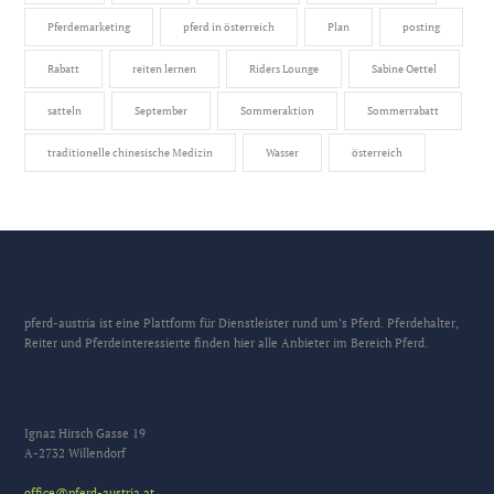
Pferdemarketing
pferd in österreich
Plan
posting
Rabatt
reiten lernen
Riders Lounge
Sabine Oettel
satteln
September
Sommeraktion
Sommerrabatt
traditionelle chinesische Medizin
Wasser
österreich
pferd-austria ist eine Plattform für Dienstleister rund um’s Pferd. Pferdehalter,
Reiter und Pferdeinteressierte finden hier alle Anbieter im Bereich Pferd.
Ignaz Hirsch Gasse 19
A-2732 Willendorf
office@pferd-austria.at