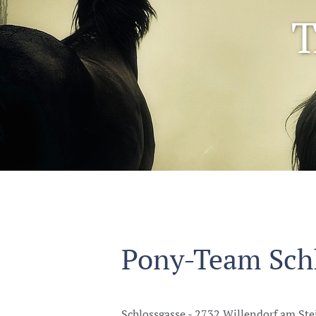
T
Pony-Team Schl
Schlossgasse - 2732 Willendorf am Ste