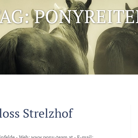
AG: PONYREIT
oss Strelzhof
infelde - Web: www.pony-team.at - E-mail: