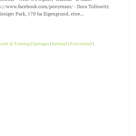
s://www.facebook.com/ponyteam/ - Dora Tollowitz
iesiger Park, 170 ha Eigengrund, eine...
eritt & Training
|
Springen
|
Reitstall
|
Freizeitstall
|