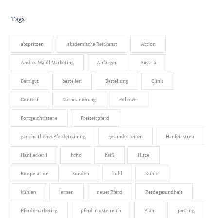
Tags
abspritzen
akademische Reitkunst
Aktion
Andrea Waldl Marketing
Anfänger
Austria
Bartlgut
bestellen
Bestellung
Clinic
Content
Darmsanierung
Follower
Fortgeschrittene
Freizeitpferd
ganzheitliches Pferdetraining
gesundes reiten
Hanfeinstreu
Hanfleckerli
hchc
heiß
Hitze
Kooperation
Kunden
kühl
Kühle
kühlen
lernen
neues Pferd
Perdegesundheit
Pferdemarketing
pferd in österreich
Plan
posting