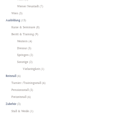
Wiener Neustadt
(7)
Wien
(3)
Ausbildung
(13)
Kurse & Seminare
(8)
Beritt & Training
(9)
Western
(4)
Dressur
(3)
Springen
(2)
Sonstige
(2)
Vielseitigkeit
(1)
Reitstall
(6)
Turnier-/Trainingsstall
(6)
Pensionsstall
(3)
Freizeitstall
(6)
Zubehör
(3)
Stall & Weide
(1)