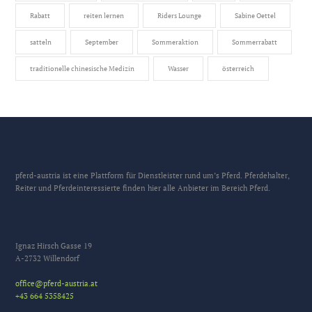
Rabatt
reiten lernen
Riders Lounge
Sabine Oettel
satteln
September
Sommeraktion
Sommerrabatt
traditionelle chinesische Medizin
Wasser
österreich
pferd-austria ist eine Plattform für Dienstleister rund um’s Pferd. Pferdehalter,
Reiter und Pferdeinteressierte finden hier alle Anbieter im Bereich Pferd.
Ignaz Hirsch Gasse 19
A-2732 Willendorf
office@pferd-austria.at
+43 664 5358425