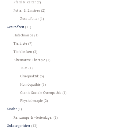
Pferd & Reiter
(2)
Futter & Einstreu
(2)
Zusatzfutter
(1)
Gesundheit
(11)
Hufschmiede
(1)
Tierärzte
(7)
Tierkliniken
(2)
Alternative Therapie
(7)
TCM
(1)
Chiropraktik
(3)
Homöopathie
(1)
Cranio Sacrale Osteopathie
(1)
Physiotherapie
(2)
Kinder
(1)
Reitcamps & -ferienlager
(1)
Unkategorisiert
(12)