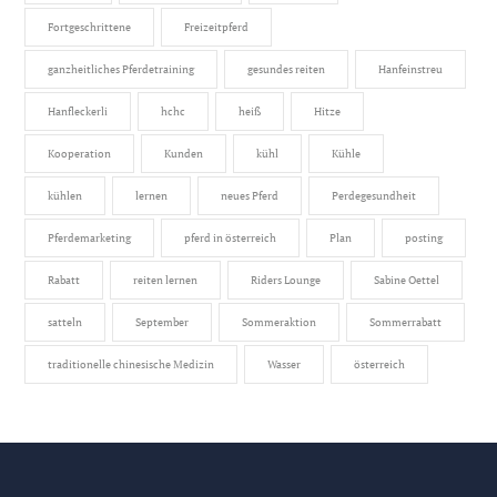
Fortgeschrittene
Freizeitpferd
ganzheitliches Pferdetraining
gesundes reiten
Hanfeinstreu
Hanfleckerli
hchc
heiß
Hitze
Kooperation
Kunden
kühl
Kühle
kühlen
lernen
neues Pferd
Perdegesundheit
Pferdemarketing
pferd in österreich
Plan
posting
Rabatt
reiten lernen
Riders Lounge
Sabine Oettel
satteln
September
Sommeraktion
Sommerrabatt
traditionelle chinesische Medizin
Wasser
österreich