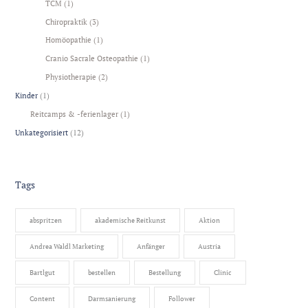
TCM
(1)
Chiropraktik
(3)
Homöopathie
(1)
Cranio Sacrale Osteopathie
(1)
Physiotherapie
(2)
Kinder
(1)
Reitcamps & -ferienlager
(1)
Unkategorisiert
(12)
Tags
abspritzen
akademische Reitkunst
Aktion
Andrea Waldl Marketing
Anfänger
Austria
Bartlgut
bestellen
Bestellung
Clinic
Content
Darmsanierung
Follower