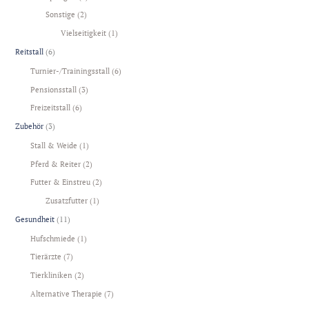
Sonstige
(2)
Vielseitigkeit
(1)
Reitstall
(6)
Turnier-/Trainingsstall
(6)
Pensionsstall
(3)
Freizeitstall
(6)
Zubehör
(3)
Stall & Weide
(1)
Pferd & Reiter
(2)
Futter & Einstreu
(2)
Zusatzfutter
(1)
Gesundheit
(11)
Hufschmiede
(1)
Tierärzte
(7)
Tierkliniken
(2)
Alternative Therapie
(7)