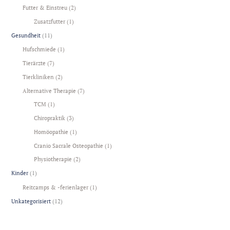
Futter & Einstreu
(2)
Zusatzfutter
(1)
Gesundheit
(11)
Hufschmiede
(1)
Tierärzte
(7)
Tierkliniken
(2)
Alternative Therapie
(7)
TCM
(1)
Chiropraktik
(3)
Homöopathie
(1)
Cranio Sacrale Osteopathie
(1)
Physiotherapie
(2)
Kinder
(1)
Reitcamps & -ferienlager
(1)
Unkategorisiert
(12)