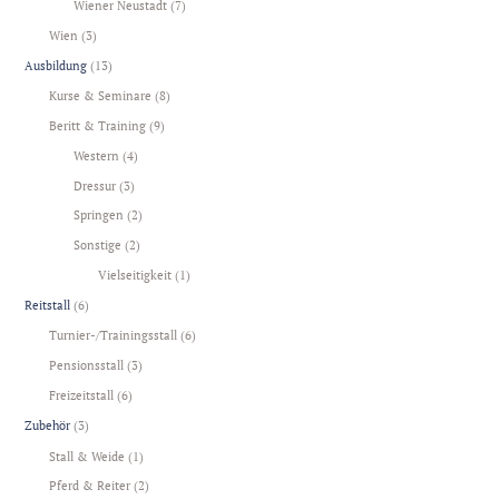
Wiener Neustadt
(7)
Wien
(3)
Ausbildung
(13)
Kurse & Seminare
(8)
Beritt & Training
(9)
Western
(4)
Dressur
(3)
Springen
(2)
Sonstige
(2)
Vielseitigkeit
(1)
Reitstall
(6)
Turnier-/Trainingsstall
(6)
Pensionsstall
(3)
Freizeitstall
(6)
Zubehör
(3)
Stall & Weide
(1)
Pferd & Reiter
(2)