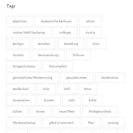
Tags
abspritzen
akademische Reitkunst
Aktion
Andrea Waldl Marketing
Anfänger
Austria
Bartlgut
bestellen
Bestellung
Clinic
Content
Darmsanierung
Follower
Fortgeschrittene
Freizeitpferd
ganzheitliches Pferdetraining
gesundes reiten
Hanfeinstreu
Hanfleckerli
hchc
heiß
Hitze
Kooperation
Kunden
kühl
Kühle
kühlen
lernen
neues Pferd
Perdegesundheit
Pferdemarketing
pferd in österreich
Plan
posting