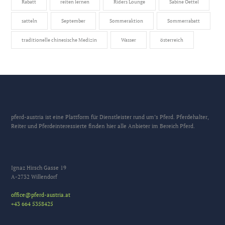
Rabatt
reiten lernen
Riders Lounge
Sabine Oettel
satteln
September
Sommeraktion
Sommerrabatt
traditionelle chinesische Medizin
Wasser
österreich
pferd-austria ist eine Plattform für Dienstleister rund um’s Pferd. Pferdehalter,
Reiter und Pferdeinteressierte finden hier alle Anbieter im Bereich Pferd.
Ignaz Hirsch Gasse 19
A-2732 Willendorf
office@pferd-austria.at
+43 664 5358425