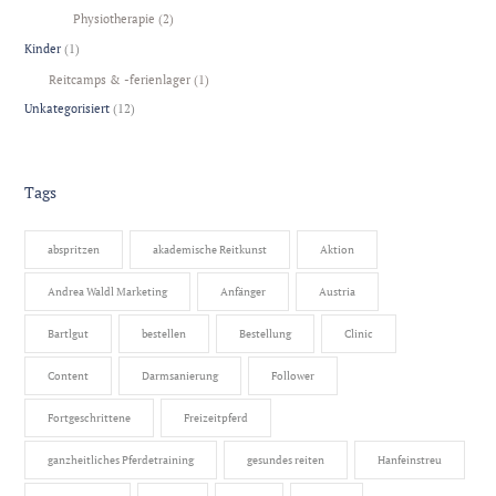
Physiotherapie
(2)
Kinder
(1)
Reitcamps & -ferienlager
(1)
Unkategorisiert
(12)
Tags
abspritzen
akademische Reitkunst
Aktion
Andrea Waldl Marketing
Anfänger
Austria
Bartlgut
bestellen
Bestellung
Clinic
Content
Darmsanierung
Follower
Fortgeschrittene
Freizeitpferd
ganzheitliches Pferdetraining
gesundes reiten
Hanfeinstreu