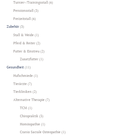
Turnier-/Trainingsstall
(6)
Pensionsstall
(3)
Freizeitstall
(6)
Zubehör
(3)
Stall & Weide
(1)
Pferd & Reiter
(2)
Futter & Einstreu
(2)
Zusatzfutter
(1)
Gesundheit
(11)
Hufschmiede
(1)
Tierärzte
(7)
Tierkliniken
(2)
Alternative Therapie
(7)
TCM
(1)
Chiropraktik
(3)
Homöopathie
(1)
Cranio Sacrale Osteopathie
(1)