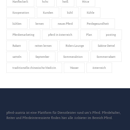
Hanfleckerli
hchc
heiß
Hitze
Kooperation
Kunden
kühl
Kühle
kühlen
lernen
neues Pferd
Perdegesundheit
Pferdemarketing
pferd in österreich
Plan
posting
Rabatt
reiten lernen
Riders Lounge
Sabine Oettel
satteln
September
Sommeraktion
Sommerrabatt
traditionelle chinesische Medizin
Wasser
österreich
pferd-austria ist eine Plattform für Dienstleister rund um’s Pferd. Pferdehalter,
Reiter und Pferdeinteressierte finden hier alle Anbieter im Bereich Pferd.