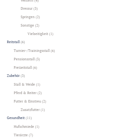
Western
(4)
Dressur
(3)
Springen
(2)
Sonstige
(2)
Vielseitigkeit
(1)
Reitstall
(6)
Turnier-/Trainingsstall
(6)
Pensionsstall
(3)
Freizeitstall
(6)
Zubehör
(3)
Stall & Weide
(1)
Pferd & Reiter
(2)
Futter & Einstreu
(2)
Zusatzfutter
(1)
Gesundheit
(11)
Hufschmiede
(1)
Tierärzte
(7)