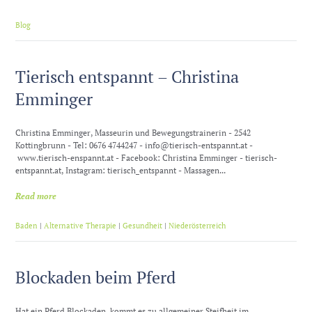
Blog
Tierisch entspannt – Christina
Emminger
Christina Emminger, Masseurin und Bewegungstrainerin - 2542
Kottingbrunn - Tel: 0676 4744247 - info@tierisch-entspannt.at -
www.tierisch-enspannt.at - Facebook: Christina Emminger - tierisch-
entspannt.at, Instagram: tierisch_entspannt - Massagen...
Read more
Baden
|
Alternative Therapie
|
Gesundheit
|
Niederösterreich
Blockaden beim Pferd
Hat ein Pferd Blockaden, kommt es zu allgemeiner Steifheit im