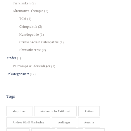
Tierkliniken
(2)
Alternative Therapie
(7)
TCM
(1)
Chiropraktik
(3)
Homöopathie
(1)
Cranio Sacrale Osteopathie
(1)
Physiotherapie
(2)
Kinder
(1)
Reitcamps & -ferienlager
(1)
Unkategorisiert
(12)
Tags
abspritzen
akademische Reitkunst
Aktion
Andrea Waldl Marketing
Anfänger
Austria