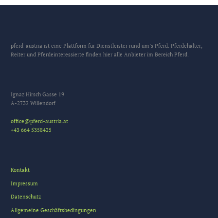
pferd-austria ist eine Plattform für Dienstleister rund um’s Pferd. Pferdehalter,
Reiter und Pferdeinteressierte finden hier alle Anbieter im Bereich Pferd.
Ignaz Hirsch Gasse 19
A-2732 Willendorf
office@pferd-austria.at
+43 664 5358425
Kontakt
Impressum
Datenschutz
Allgemeine Geschäftsbedingungen