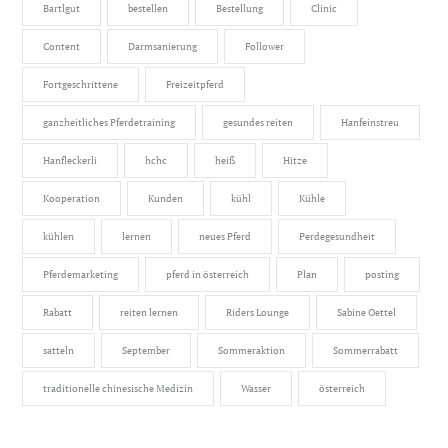
Bartlgut
bestellen
Bestellung
Clinic
Content
Darmsanierung
Follower
Fortgeschrittene
Freizeitpferd
ganzheitliches Pferdetraining
gesundes reiten
Hanfeinstreu
Hanfleckerli
hchc
heiß
Hitze
Kooperation
Kunden
kühl
Kühle
kühlen
lernen
neues Pferd
Perdegesundheit
Pferdemarketing
pferd in österreich
Plan
posting
Rabatt
reiten lernen
Riders Lounge
Sabine Oettel
satteln
September
Sommeraktion
Sommerrabatt
traditionelle chinesische Medizin
Wasser
österreich