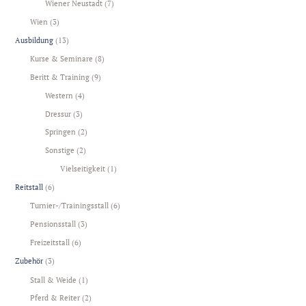
Wiener Neustadt
(7)
Wien
(3)
Ausbildung
(13)
Kurse & Seminare
(8)
Beritt & Training
(9)
Western
(4)
Dressur
(3)
Springen
(2)
Sonstige
(2)
Vielseitigkeit
(1)
Reitstall
(6)
Turnier-/Trainingsstall
(6)
Pensionsstall
(3)
Freizeitstall
(6)
Zubehör
(3)
Stall & Weide
(1)
Pferd & Reiter
(2)