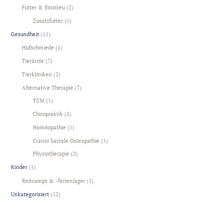
Futter & Einstreu
(2)
Zusatzfutter
(1)
Gesundheit
(11)
Hufschmiede
(1)
Tierärzte
(7)
Tierkliniken
(2)
Alternative Therapie
(7)
TCM
(1)
Chiropraktik
(3)
Homöopathie
(1)
Cranio Sacrale Osteopathie
(1)
Physiotherapie
(2)
Kinder
(1)
Reitcamps & -ferienlager
(1)
Unkategorisiert
(12)