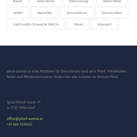
Rabatt
reiten lernen
Riders Lounge
Sabine Oettel
satteln
September
Sommeraktion
Sommerrabatt
traditionelle chinesische Medizin
Wasser
österreich
pferd-austria ist eine Plattform für Dienstleister rund um’s Pferd. Pferdehalter,
Reiter und Pferdeinteressierte finden hier alle Anbieter im Bereich Pferd.
Ignaz Hirsch Gasse 19
A-2732 Willendorf
office@pferd-austria.at
+43 664 5358425