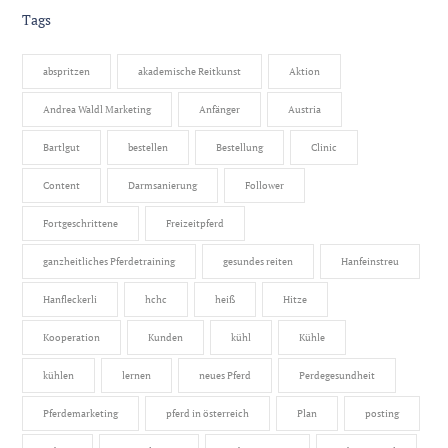
Tags
abspritzen
akademische Reitkunst
Aktion
Andrea Waldl Marketing
Anfänger
Austria
Bartlgut
bestellen
Bestellung
Clinic
Content
Darmsanierung
Follower
Fortgeschrittene
Freizeitpferd
ganzheitliches Pferdetraining
gesundes reiten
Hanfeinstreu
Hanfleckerli
hchc
heiß
Hitze
Kooperation
Kunden
kühl
Kühle
kühlen
lernen
neues Pferd
Perdegesundheit
Pferdemarketing
pferd in österreich
Plan
posting