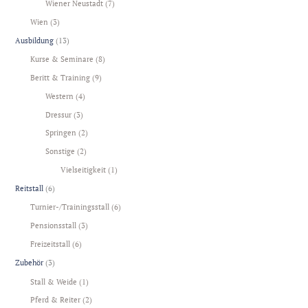
Wiener Neustadt
(7)
Wien
(3)
Ausbildung
(13)
Kurse & Seminare
(8)
Beritt & Training
(9)
Western
(4)
Dressur
(3)
Springen
(2)
Sonstige
(2)
Vielseitigkeit
(1)
Reitstall
(6)
Turnier-/Trainingsstall
(6)
Pensionsstall
(3)
Freizeitstall
(6)
Zubehör
(3)
Stall & Weide
(1)
Pferd & Reiter
(2)