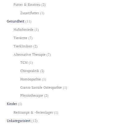
Futter & Einstreu
(2)
Zusatzfutter
(1)
Gesundheit
(11)
Hufschmiede
(1)
Tierärzte
(7)
Tierkliniken
(2)
Alternative Therapie
(7)
TCM
(1)
Chiropraktik
(3)
Homöopathie
(1)
Cranio Sacrale Osteopathie
(1)
Physiotherapie
(2)
Kinder
(1)
Reitcamps & -ferienlager
(1)
Unkategorisiert
(12)