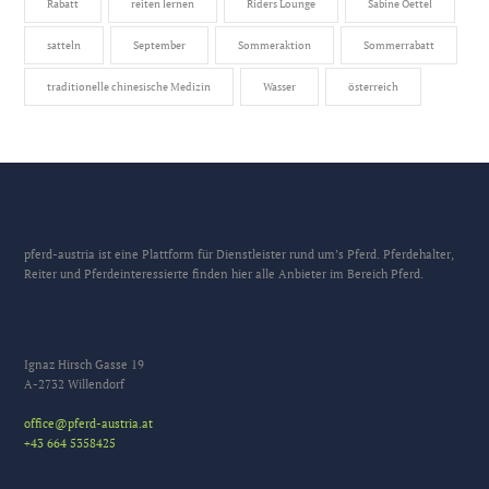
Rabatt
reiten lernen
Riders Lounge
Sabine Oettel
satteln
September
Sommeraktion
Sommerrabatt
traditionelle chinesische Medizin
Wasser
österreich
pferd-austria ist eine Plattform für Dienstleister rund um’s Pferd. Pferdehalter,
Reiter und Pferdeinteressierte finden hier alle Anbieter im Bereich Pferd.
Ignaz Hirsch Gasse 19
A-2732 Willendorf
office@pferd-austria.at
+43 664 5358425