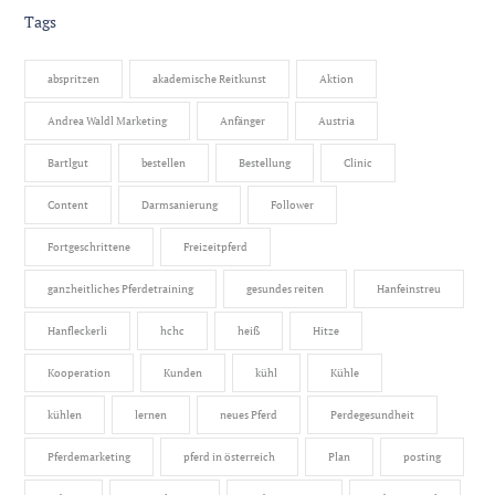
Tags
abspritzen
akademische Reitkunst
Aktion
Andrea Waldl Marketing
Anfänger
Austria
Bartlgut
bestellen
Bestellung
Clinic
Content
Darmsanierung
Follower
Fortgeschrittene
Freizeitpferd
ganzheitliches Pferdetraining
gesundes reiten
Hanfeinstreu
Hanfleckerli
hchc
heiß
Hitze
Kooperation
Kunden
kühl
Kühle
kühlen
lernen
neues Pferd
Perdegesundheit
Pferdemarketing
pferd in österreich
Plan
posting