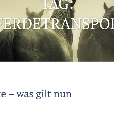
TAG:
FERDETRANSPO
e – was gilt nun