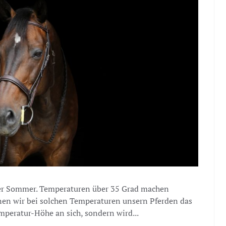
ßer Sommer. Temperaturen über 35 Grad machen
nen wir bei solchen Temperaturen unsern Pferden das
emperatur-Höhe an sich, sondern wird...