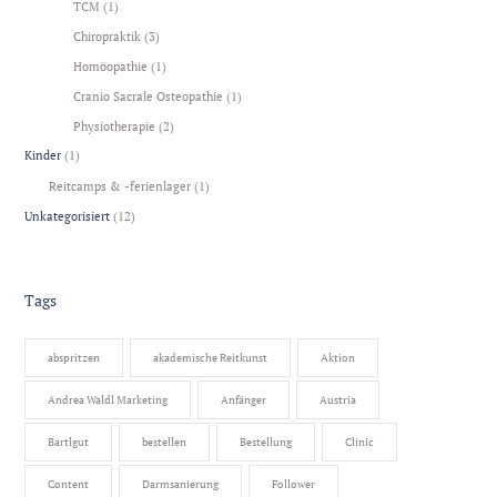
TCM
(1)
Chiropraktik
(3)
Homöopathie
(1)
Cranio Sacrale Osteopathie
(1)
Physiotherapie
(2)
Kinder
(1)
Reitcamps & -ferienlager
(1)
Unkategorisiert
(12)
Tags
abspritzen
akademische Reitkunst
Aktion
Andrea Waldl Marketing
Anfänger
Austria
Bartlgut
bestellen
Bestellung
Clinic
Content
Darmsanierung
Follower