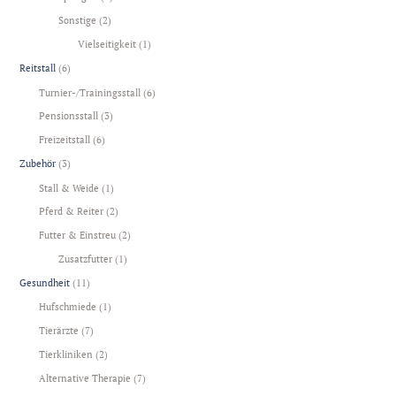
Sonstige
(2)
Vielseitigkeit
(1)
Reitstall
(6)
Turnier-/Trainingsstall
(6)
Pensionsstall
(3)
Freizeitstall
(6)
Zubehör
(3)
Stall & Weide
(1)
Pferd & Reiter
(2)
Futter & Einstreu
(2)
Zusatzfutter
(1)
Gesundheit
(11)
Hufschmiede
(1)
Tierärzte
(7)
Tierkliniken
(2)
Alternative Therapie
(7)