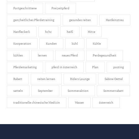
Fortgeschrittene
Freizeitpferd
ganzheitliches Pferdetraining
gesundes reiten
Hanfeinstreu
Hanfleckerli
hchc
heiß
Hitze
Kooperation
Kunden
kühl
Kühle
kühlen
lernen
neues Pferd
Perdegesundheit
Pferdemarketing
pferd in österreich
Plan
posting
Rabatt
reiten lernen
Riders Lounge
Sabine Oettel
satteln
September
Sommeraktion
Sommerrabatt
traditionelle chinesische Medizin
Wasser
österreich