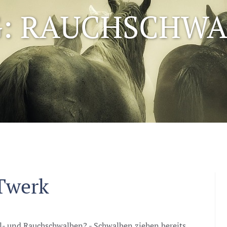
G: RAUCHSCHWA
Twerk
 und Rauchschwalben? - Schwalben ziehen bereits