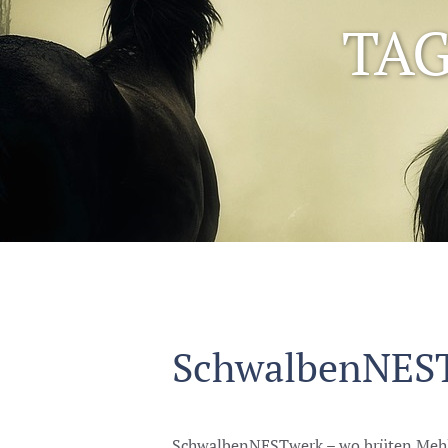
TA
SchwalbenNES
SchwalbenNESTwerk – wo brüten Mehl-