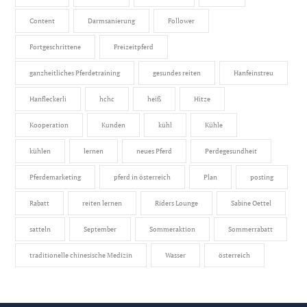
Content
Darmsanierung
Follower
Fortgeschrittene
Freizeitpferd
ganzheitliches Pferdetraining
gesundes reiten
Hanfeinstreu
Hanfleckerli
hchc
heiß
Hitze
Kooperation
Kunden
kühl
Kühle
kühlen
lernen
neues Pferd
Perdegesundheit
Pferdemarketing
pferd in österreich
Plan
posting
Rabatt
reiten lernen
Riders Lounge
Sabine Oettel
satteln
September
Sommeraktion
Sommerrabatt
traditionelle chinesische Medizin
Wasser
österreich