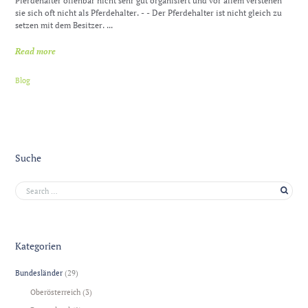
Pferdehalter offenbar nicht sehr gut organisiert und vor allem verstehen
sie sich oft nicht als Pferdehalter. - - Der Pferdehalter ist nicht gleich zu
setzen mit dem Besitzer. ...
Read more
Blog
Suche
Kategorien
Bundesländer
(29)
Oberösterreich
(3)