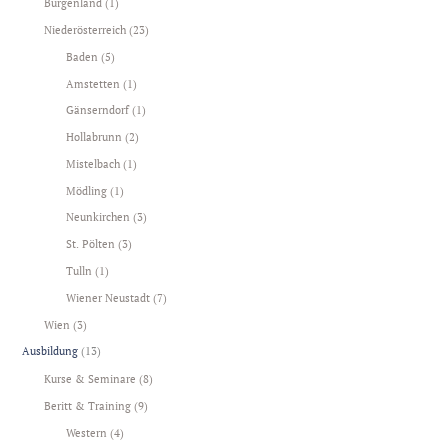
Burgenland
(1)
Niederösterreich
(23)
Baden
(5)
Amstetten
(1)
Gänserndorf
(1)
Hollabrunn
(2)
Mistelbach
(1)
Mödling
(1)
Neunkirchen
(3)
St. Pölten
(3)
Tulln
(1)
Wiener Neustadt
(7)
Wien
(3)
Ausbildung
(13)
Kurse & Seminare
(8)
Beritt & Training
(9)
Western
(4)