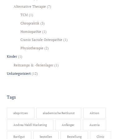
Alternative Therapie
(7)
TCM
(1)
Chiropraktik
(3)
Homöopathie
(1)
Cranio Sacrale Osteopathie
(1)
Physiotherapie
(2)
Kinder
(1)
Reitcamps & -ferienlager
(1)
Unkategorisiert
(12)
Tags
abspritzen
akademische Reitkunst
Aktion
Andrea Waldl Marketing
Anfänger
Austria
Bartlgut
bestellen
Bestellung
Clinic