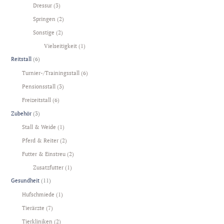
Dressur
(3)
Springen
(2)
Sonstige
(2)
Vielseitigkeit
(1)
Reitstall
(6)
Turnier-/Trainingsstall
(6)
Pensionsstall
(3)
Freizeitstall
(6)
Zubehör
(3)
Stall & Weide
(1)
Pferd & Reiter
(2)
Futter & Einstreu
(2)
Zusatzfutter
(1)
Gesundheit
(11)
Hufschmiede
(1)
Tierärzte
(7)
Tierkliniken
(2)