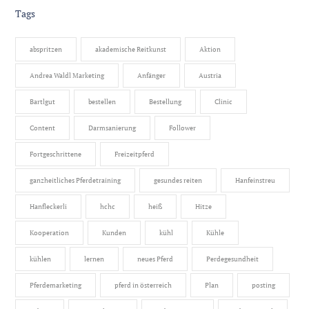
Tags
abspritzen
akademische Reitkunst
Aktion
Andrea Waldl Marketing
Anfänger
Austria
Bartlgut
bestellen
Bestellung
Clinic
Content
Darmsanierung
Follower
Fortgeschrittene
Freizeitpferd
ganzheitliches Pferdetraining
gesundes reiten
Hanfeinstreu
Hanfleckerli
hchc
heiß
Hitze
Kooperation
Kunden
kühl
Kühle
kühlen
lernen
neues Pferd
Perdegesundheit
Pferdemarketing
pferd in österreich
Plan
posting