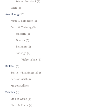
Wiener Neustadt
(7)
Wien
(3)
Ausbildung
(13)
Kurse & Seminare
(8)
Beritt & Training
(9)
Western
(4)
Dressur
(3)
Springen
(2)
Sonstige
(2)
Vielseitigkeit
(1)
Reitstall
(6)
Turnier-/Trainingsstall
(6)
Pensionsstall
(3)
Freizeitstall
(6)
Zubehör
(3)
Stall & Weide
(1)
Pferd & Reiter
(2)