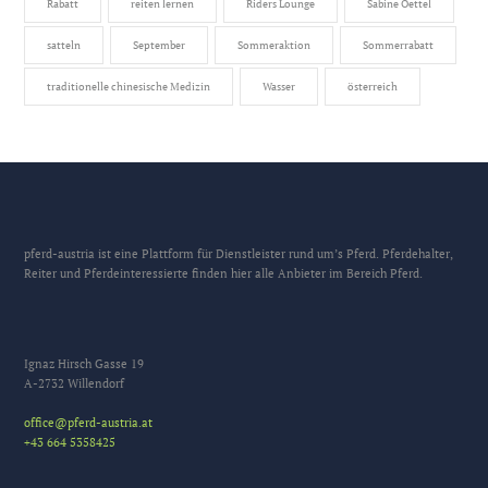
Rabatt
reiten lernen
Riders Lounge
Sabine Oettel
satteln
September
Sommeraktion
Sommerrabatt
traditionelle chinesische Medizin
Wasser
österreich
pferd-austria ist eine Plattform für Dienstleister rund um’s Pferd. Pferdehalter,
Reiter und Pferdeinteressierte finden hier alle Anbieter im Bereich Pferd.
Ignaz Hirsch Gasse 19
A-2732 Willendorf
office@pferd-austria.at
+43 664 5358425