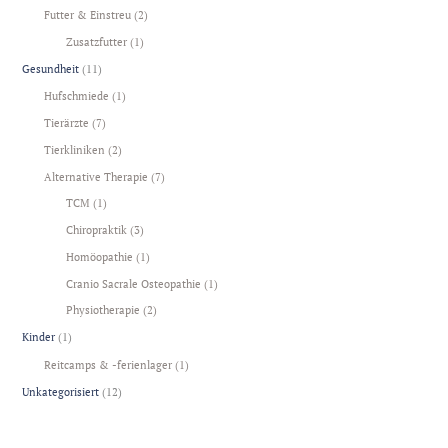
Futter & Einstreu
(2)
Zusatzfutter
(1)
Gesundheit
(11)
Hufschmiede
(1)
Tierärzte
(7)
Tierkliniken
(2)
Alternative Therapie
(7)
TCM
(1)
Chiropraktik
(3)
Homöopathie
(1)
Cranio Sacrale Osteopathie
(1)
Physiotherapie
(2)
Kinder
(1)
Reitcamps & -ferienlager
(1)
Unkategorisiert
(12)