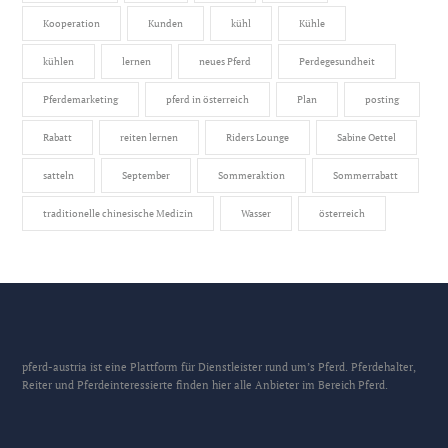
Kooperation
Kunden
kühl
Kühle
kühlen
lernen
neues Pferd
Perdegesundheit
Pferdemarketing
pferd in österreich
Plan
posting
Rabatt
reiten lernen
Riders Lounge
Sabine Oettel
satteln
September
Sommeraktion
Sommerrabatt
traditionelle chinesische Medizin
Wasser
österreich
pferd-austria ist eine Plattform für Dienstleister rund um’s Pferd. Pferdehalter,
Reiter und Pferdeinteressierte finden hier alle Anbieter im Bereich Pferd.