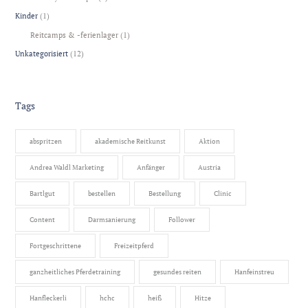
Kinder
(1)
Reitcamps & -ferienlager
(1)
Unkategorisiert
(12)
Tags
abspritzen
akademische Reitkunst
Aktion
Andrea Waldl Marketing
Anfänger
Austria
Bartlgut
bestellen
Bestellung
Clinic
Content
Darmsanierung
Follower
Fortgeschrittene
Freizeitpferd
ganzheitliches Pferdetraining
gesundes reiten
Hanfeinstreu
Hanfleckerli
hchc
heiß
Hitze