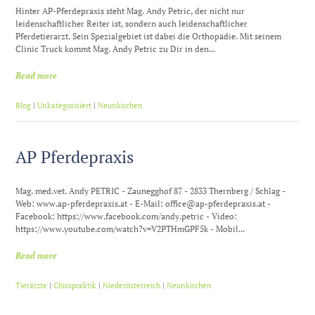
Hinter AP-Pferdepraxis steht Mag. Andy Petric, der nicht nur
leidenschaftlicher Reiter ist, sondern auch leidenschaftlicher
Pferdetierarzt. Sein Spezialgebiet ist dabei die Orthopädie. Mit seinem
Clinic Truck kommt Mag. Andy Petric zu Dir in den...
Read more
Blog
|
Unkategorisiert
|
Neunkirchen
AP Pferdepraxis
Mag. med.vet. Andy PETRIC - Zaunegghof 87 - 2833 Thernberg / Schlag -
Web: www.ap-pferdepraxis.at - E-Mail: office@ap-pferdepraxis.at -
Facebook: https://www.facebook.com/andy.petric - Video:
https://www.youtube.com/watch?v=V2PTHmGPF5k - Mobil...
Read more
Tierärzte
|
Chiropraktik
|
Niederösterreich
|
Neunkirchen