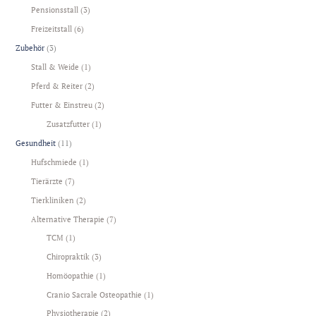
Pensionsstall
(3)
Freizeitstall
(6)
Zubehör
(3)
Stall & Weide
(1)
Pferd & Reiter
(2)
Futter & Einstreu
(2)
Zusatzfutter
(1)
Gesundheit
(11)
Hufschmiede
(1)
Tierärzte
(7)
Tierkliniken
(2)
Alternative Therapie
(7)
TCM
(1)
Chiropraktik
(3)
Homöopathie
(1)
Cranio Sacrale Osteopathie
(1)
Physiotherapie
(2)