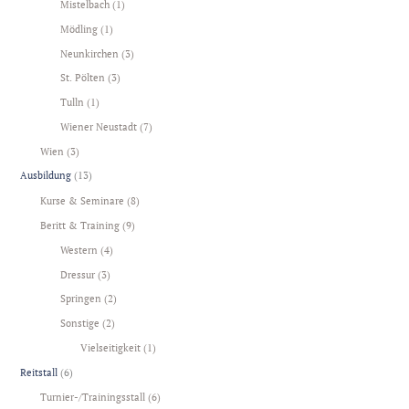
Mistelbach
(1)
Mödling
(1)
Neunkirchen
(3)
St. Pölten
(3)
Tulln
(1)
Wiener Neustadt
(7)
Wien
(3)
Ausbildung
(13)
Kurse & Seminare
(8)
Beritt & Training
(9)
Western
(4)
Dressur
(3)
Springen
(2)
Sonstige
(2)
Vielseitigkeit
(1)
Reitstall
(6)
Turnier-/Trainingsstall
(6)