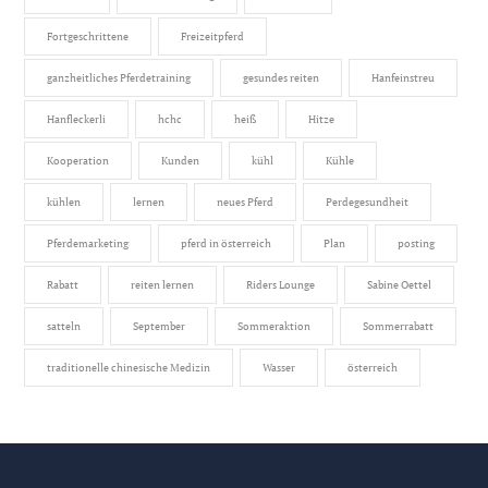
Fortgeschrittene
Freizeitpferd
ganzheitliches Pferdetraining
gesundes reiten
Hanfeinstreu
Hanfleckerli
hchc
heiß
Hitze
Kooperation
Kunden
kühl
Kühle
kühlen
lernen
neues Pferd
Perdegesundheit
Pferdemarketing
pferd in österreich
Plan
posting
Rabatt
reiten lernen
Riders Lounge
Sabine Oettel
satteln
September
Sommeraktion
Sommerrabatt
traditionelle chinesische Medizin
Wasser
österreich