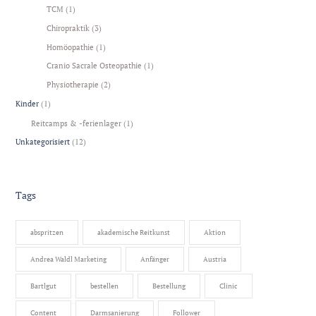
TCM
(1)
Chiropraktik
(3)
Homöopathie
(1)
Cranio Sacrale Osteopathie
(1)
Physiotherapie
(2)
Kinder
(1)
Reitcamps & -ferienlager
(1)
Unkategorisiert
(12)
Tags
abspritzen
akademische Reitkunst
Aktion
Andrea Waldl Marketing
Anfänger
Austria
Bartlgut
bestellen
Bestellung
Clinic
Content
Darmsanierung
Follower