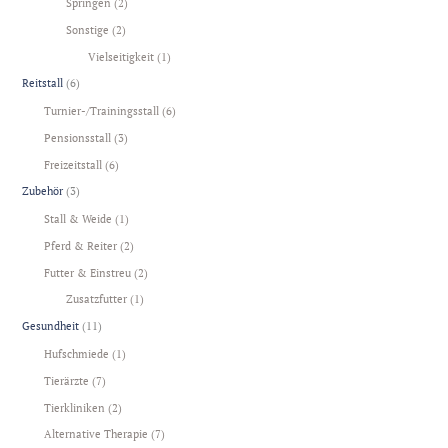
Springen
(2)
Sonstige
(2)
Vielseitigkeit
(1)
Reitstall
(6)
Turnier-/Trainingsstall
(6)
Pensionsstall
(3)
Freizeitstall
(6)
Zubehör
(3)
Stall & Weide
(1)
Pferd & Reiter
(2)
Futter & Einstreu
(2)
Zusatzfutter
(1)
Gesundheit
(11)
Hufschmiede
(1)
Tierärzte
(7)
Tierkliniken
(2)
Alternative Therapie
(7)