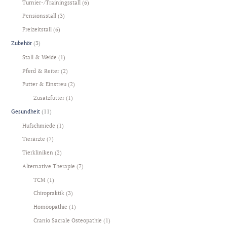
Turnier-/Trainingsstall
(6)
Pensionsstall
(3)
Freizeitstall
(6)
Zubehör
(3)
Stall & Weide
(1)
Pferd & Reiter
(2)
Futter & Einstreu
(2)
Zusatzfutter
(1)
Gesundheit
(11)
Hufschmiede
(1)
Tierärzte
(7)
Tierkliniken
(2)
Alternative Therapie
(7)
TCM
(1)
Chiropraktik
(3)
Homöopathie
(1)
Cranio Sacrale Osteopathie
(1)