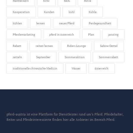
Hanfleckerli
hchc
heiß
Hitze
Kooperation
Kunden
kühl
Kühle
kühlen
lernen
neues Pferd
Perdegesundheit
Pferdemarketing
pferd in österreich
Plan
posting
Rabatt
reiten lernen
Riders Lounge
Sabine Oettel
satteln
September
Sommeraktion
Sommerrabatt
traditionelle chinesische Medizin
Wasser
österreich
pferd-austria ist eine Plattform für Dienstleister rund um’s Pferd. Pferdehalter,
Reiter und Pferdeinteressierte finden hier alle Anbieter im Bereich Pferd.