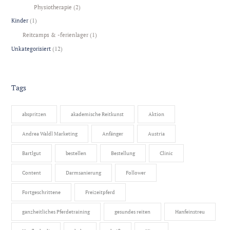
Physiotherapie
(2)
Kinder
(1)
Reitcamps & -ferienlager
(1)
Unkategorisiert
(12)
Tags
abspritzen
akademische Reitkunst
Aktion
Andrea Waldl Marketing
Anfänger
Austria
Bartlgut
bestellen
Bestellung
Clinic
Content
Darmsanierung
Follower
Fortgeschrittene
Freizeitpferd
ganzheitliches Pferdetraining
gesundes reiten
Hanfeinstreu