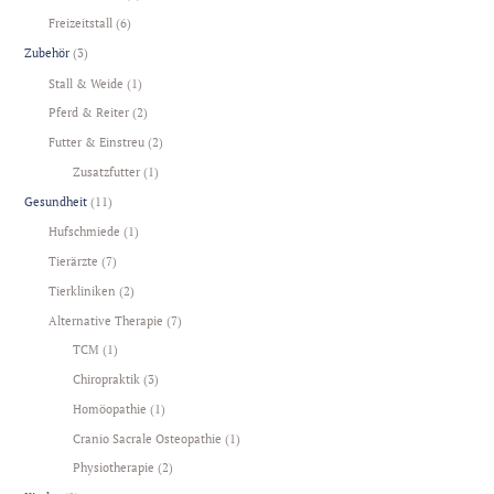
Freizeitstall
(6)
Zubehör
(3)
Stall & Weide
(1)
Pferd & Reiter
(2)
Futter & Einstreu
(2)
Zusatzfutter
(1)
Gesundheit
(11)
Hufschmiede
(1)
Tierärzte
(7)
Tierkliniken
(2)
Alternative Therapie
(7)
TCM
(1)
Chiropraktik
(3)
Homöopathie
(1)
Cranio Sacrale Osteopathie
(1)
Physiotherapie
(2)