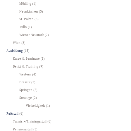
Mödling
(1)
Neunkirchen
(3)
St. Pölten
(3)
Tulln
(1)
Wiener Neustadt
(7)
Wien
(3)
Ausbildung
(13)
Kurse & Seminare
(8)
Beritt & Training
(9)
Western
(4)
Dressur
(3)
Springen
(2)
Sonstige
(2)
Vielseitigkeit
(1)
Reitstall
(6)
Turnier-/Trainingsstall
(6)
Pensionsstall
(3)