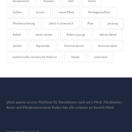
Kooperation
Kunden
kühl
Kühle
kühlen
lernen
neues Pferd
Perdegesundheit
Pferdemarketing
pferd in österreich
Plan
posting
Rabatt
reiten lernen
Riders Lounge
Sabine Oettel
satteln
September
Sommeraktion
Sommerrabatt
traditionelle chinesische Medizin
Wasser
österreich
pferd-austria ist eine Plattform für Dienstleister rund um’s Pferd. Pferdehalter,
Reiter und Pferdeinteressierte finden hier alle Anbieter im Bereich Pferd.
Ignaz Hirsch Gasse 19