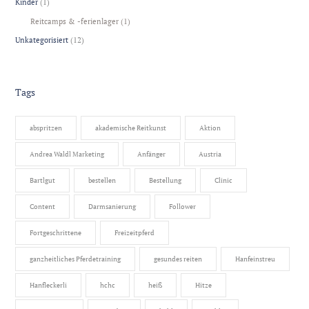
Kinder
(1)
Reitcamps & -ferienlager
(1)
Unkategorisiert
(12)
Tags
abspritzen
akademische Reitkunst
Aktion
Andrea Waldl Marketing
Anfänger
Austria
Bartlgut
bestellen
Bestellung
Clinic
Content
Darmsanierung
Follower
Fortgeschrittene
Freizeitpferd
ganzheitliches Pferdetraining
gesundes reiten
Hanfeinstreu
Hanfleckerli
hchc
heiß
Hitze