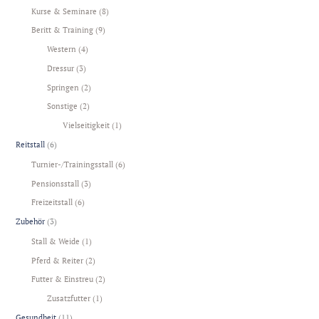
Kurse & Seminare
(8)
Beritt & Training
(9)
Western
(4)
Dressur
(3)
Springen
(2)
Sonstige
(2)
Vielseitigkeit
(1)
Reitstall
(6)
Turnier-/Trainingsstall
(6)
Pensionsstall
(3)
Freizeitstall
(6)
Zubehör
(3)
Stall & Weide
(1)
Pferd & Reiter
(2)
Futter & Einstreu
(2)
Zusatzfutter
(1)
Gesundheit
(11)