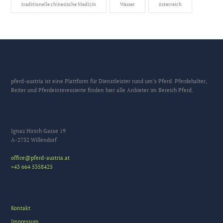
traditionelle chinesische Medizin
Wasser
österreich
pferd-austria ist eine Plattform für Dienstleister rund um’s Pferd. Pferdehalter,
Reiter und Pferdeinteressierte finden hier alle Anbieter im Bereich Pferd.
Ignaz Hirsch Gasse 19
A-2732 Willendorf
office@pferd-austria.at
+43 664 5358425
Kontakt
Impressum