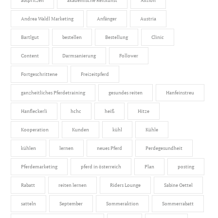
abspritzen
akademische Reitkunst
Aktion
Andrea Waldl Marketing
Anfänger
Austria
Bartlgut
bestellen
Bestellung
Clinic
Content
Darmsanierung
Follower
Fortgeschrittene
Freizeitpferd
ganzheitliches Pferdetraining
gesundes reiten
Hanfeinstreu
Hanfleckerli
hchc
heiß
Hitze
Kooperation
Kunden
kühl
Kühle
kühlen
lernen
neues Pferd
Perdegesundheit
Pferdemarketing
pferd in österreich
Plan
posting
Rabatt
reiten lernen
Riders Lounge
Sabine Oettel
satteln
September
Sommeraktion
Sommerrabatt